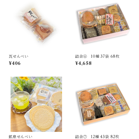
瓦せんべい
詰合⑥ 10種 37袋 68枚
¥406
¥4,658
鉱泉せんべい
詰合⑦ 12種 43袋 82枚