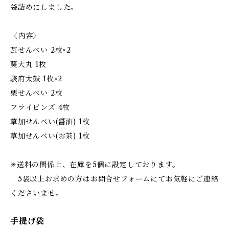
袋詰めにしました。
〈内容〉
瓦せんべい 2枚×2
葵大丸 1枚
駿府太鼓 1枚×2
栗せんべい 2枚
フライビンズ 4枚
草加せんべい(醤油) 1枚
草加せんべい(お茶) 1枚
✳︎送料の関係上、在庫を5個に設定しております。
5袋以上お求めの方はお問合せフォームにてお気軽にご連絡
くださいませ。
手提げ袋