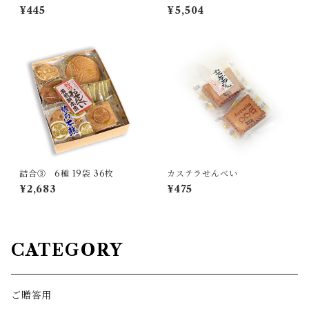
¥445
¥5,504
詰合③ 6種 19袋 36枚
カステラせんべい
¥2,683
¥475
CATEGORY
ご贈答用