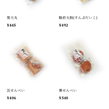
葵大丸
駿府太鼓(すんぷだいこ)
¥445
¥492
瓦せんべい
栗せんべい
¥406
¥540