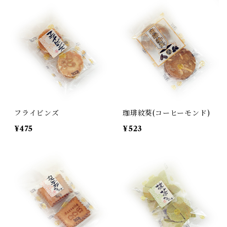
フライビンズ
珈琲紋葵(コーヒーモンド)
¥475
¥523