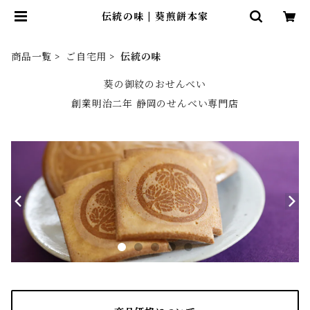
伝統の味 | 葵煎餅本家
商品一覧
ご自宅用
伝統の味
葵の御紋のおせんべい
創業明治二年 静岡のせんべい専門店