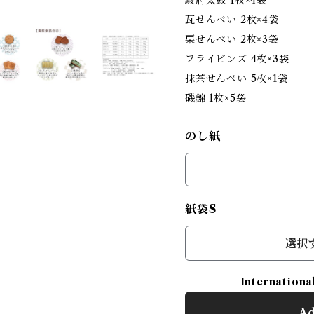
駿府太鼓 1枚×4袋
瓦せんべい 2枚×4袋
栗せんべい 2枚×3袋
フライビンズ 4枚×3袋
抹茶せんべい 5枚×1袋
磯錦 1枚×5袋
のし紙
紙袋S
選択
Internationa
Ad