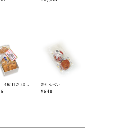
4種 11袋 20
栗せんべい
15
¥540