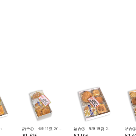
品
い
詰合① 4種 11袋 20
詰合② 5種 15袋 26
詰合③
枚
枚
枚
¥1,515
¥2,106
¥2,6