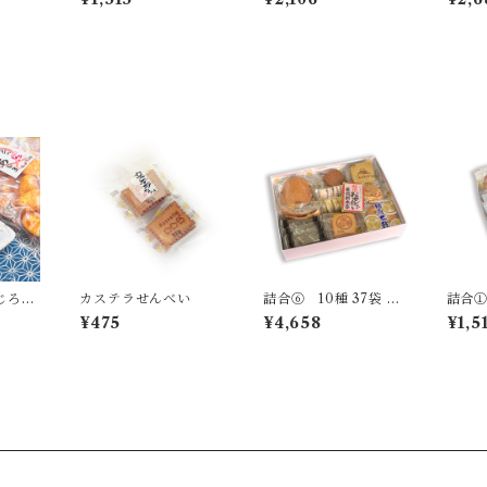
じろ：
カステラせんべい
詰合⑥ 10種 37袋 68
詰合① 
枚
枚
¥475
¥4,658
¥1,5