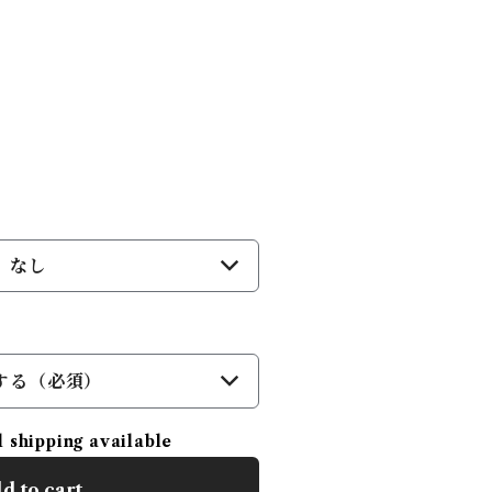
なし
する（必須）
l shipping available
d to cart