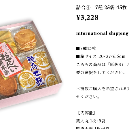
詰合④ 7種 25袋 45枚
¥3,228
International shipping
■7種45枚
■箱サイズ 20×27×6.5cm
こちらの商品は「紙袋S」
要の選択をしてください。
＊複数ご購入を希望される
せください。
【内容量】
葵大丸 1枚×5袋