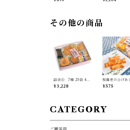
その他の商品
詰合④ 7種 25袋 45
桜海老のひげあ
枚
しょうゆ
¥3,228
¥575
CATEGORY
ご贈答用