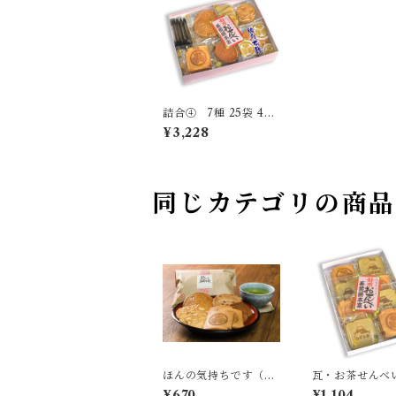
詰合④ 7種 25袋 45
枚
¥3,228
同じカテゴリの商
ほんの気持ちです（5
瓦・お茶せんべ
種）
¥670
¥1,104