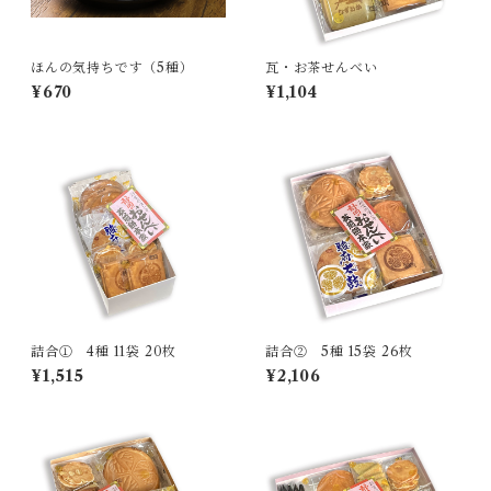
ほんの気持ちです（5種）
瓦・お茶せんべい
¥670
¥1,104
詰合① 4種 11袋 20枚
詰合② 5種 15袋 26枚
¥1,515
¥2,106