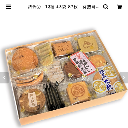
詰合⑦ 12種 43袋 82枚 | 葵煎餅本
家