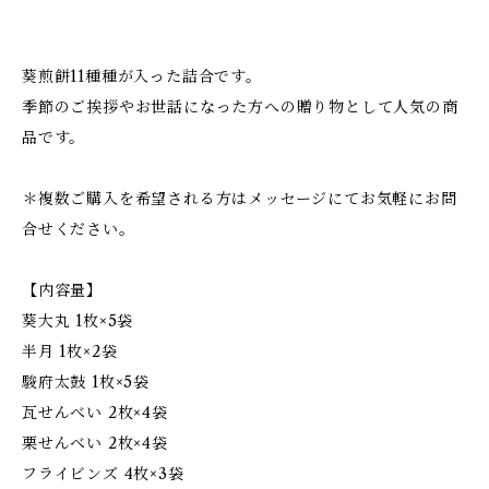
葵煎餅11種種が入った詰合です。
季節のご挨拶やお世話になった方への贈り物として人気の商
品です。
＊複数ご購入を希望される方はメッセージにてお気軽にお問
合せください。
【内容量】
葵大丸 1枚×5袋
半月 1枚×2袋
駿府太鼓 1枚×5袋
瓦せんべい 2枚×4袋
栗せんべい 2枚×4袋
フライビンズ 4枚×3袋