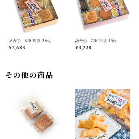
詰合③ 6種 19袋 36枚
詰合④ 7種 25袋 45枚
¥2,683
¥3,228
その他の商品